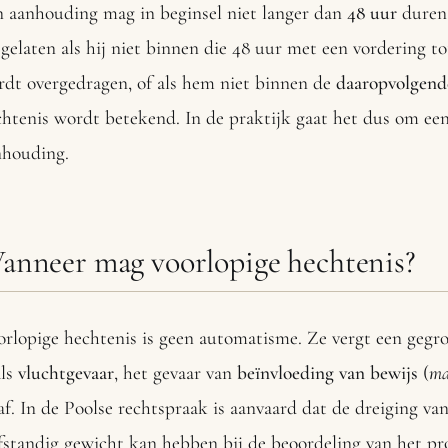
n aanhouding mag in beginsel niet langer dan
48 uur
duren
jgelaten als hij niet binnen die 48 uur met een vordering t
dt overgedragen, of als hem niet binnen de
daaropvolgend
htenis wordt betekend. In de praktijk gaat het dus om ee
nhouding.
anneer mag voorlopige hechtenis?
rlopige hechtenis is geen automatisme. Ze vergt een gegr
als
vluchtgevaar
, het gevaar van
beïnvloeding van bewijs
(
ma
af. In de Poolse rechtspraak is aanvaard dat de dreiging v
fstandig gewicht kan hebben bij de beoordeling van het pro