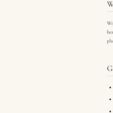
W
Wij
bez
pla
G