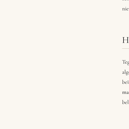
nie
H
Teg
al
beï
ma
bel