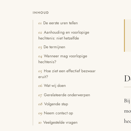
INHOUD
De eerste uren tellen
01
Aanhouding en voorlopige
02
hechtenis: niet hetzelfde
De termijnen
03
Wanneer mag voorlopige
04
hechtenis?
Hoe ziet een effectief bezwaar
05
D
eruit?
Wat wij doen
06
Gerelateerde onderwerpen
07
Bij
Volgende stap
08
moe
Neem contact op
09
hec
Veelgestelde vragen
10