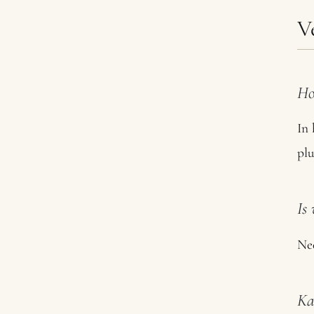
V
Ho
In 
plu
Is
Nee
Ka