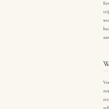
Ee
vri
wor
hec
aa
W
Voo
zo
str
zel