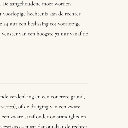
. De aangehoudene moet worden
ot voorlopige hechtenis aan de rechter
e 24 uur
een beslissing tot voorlopige
n venster van ten hoogste
72 uur
vanaf de
onde verdenking én een concrete grond,
tactwo
), of de dreiging van een zware
an een zware straf onder omstandigheden
cesrisico – maar dat ontslaat de rechter