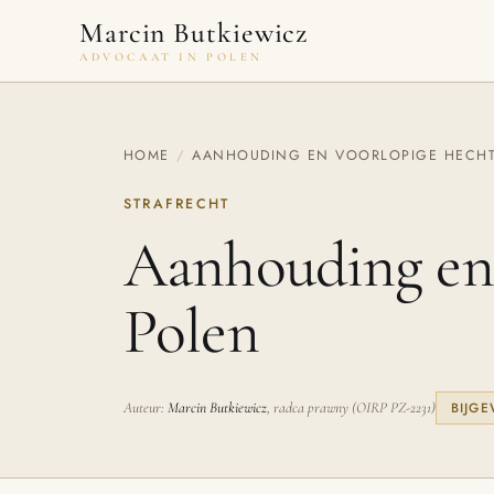
Naar inhoud
Marcin Butkiewicz
ADVOCAAT IN POLEN
HOME
/
AANHOUDING EN VOORLOPIGE HECHT
STRAFRECHT
Aanhouding en 
Polen
Auteur:
Marcin Butkiewicz
, radca prawny (OIRP PZ-2231)
BIJGE