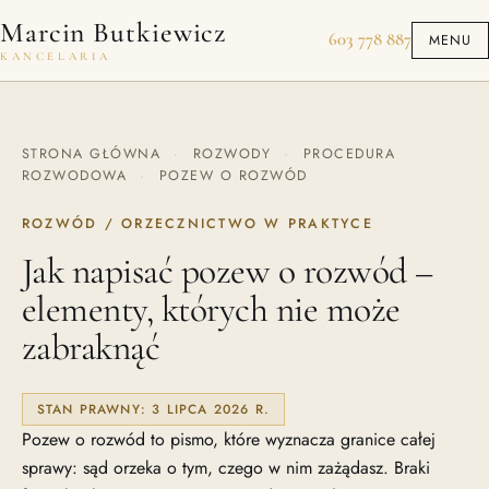
Pomiń do treści
Marcin Butkiewicz
603 778 887
MENU
KANCELARIA
STRONA GŁÓWNA
·
ROZWODY
·
PROCEDURA
ROZWODOWA
·
POZEW O ROZWÓD
ROZWÓD / ORZECZNICTWO W PRAKTYCE
Jak napisać pozew o rozwód –
elementy, których nie może
zabraknąć
STAN PRAWNY: 3 LIPCA 2026 R.
Pozew o rozwód to pismo, które wyznacza granice całej
sprawy: sąd orzeka o tym, czego w nim zażądasz. Braki