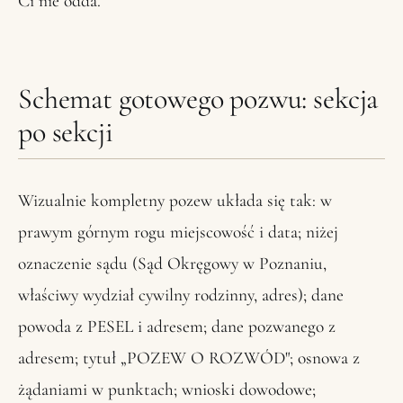
Ci nie odda.
Schemat gotowego pozwu: sekcja
po sekcji
Wizualnie kompletny pozew układa się tak: w
prawym górnym rogu miejscowość i data; niżej
oznaczenie sądu (Sąd Okręgowy w Poznaniu,
właściwy wydział cywilny rodzinny, adres); dane
powoda z PESEL i adresem; dane pozwanego z
adresem; tytuł „POZEW O ROZWÓD"; osnowa z
żądaniami w punktach; wnioski dowodowe;