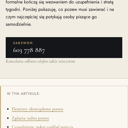
formalne kończą się wezwaniem do uzupełnienia i stratą
tygodni. Poniżej pokazuję, co pozew musi zawierać i na
czym najczęściej się potykają osoby piszące go
samodzielnie.
ZADZWOŃ
603 778 887
Kancelaria odbiera telefon także wieczorem
W TYM ARTYKULE:
Elementy obowiązkowe pozwu
Żądania: sedno pozwu
Uzasadnienie: pokaż rozkład pożycia