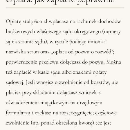
Opłatę stałą 600 zł wpłacasz na rachunek dochodów
budżetowych właściwego sądu okręgowego (numery
są na stronie sądu), w tytule podając imiona i
nazwiska stron oraz „opłata od pozwu o rozwód";
potwierdzenie przelewu dołączasz do pozwu. Można
też zapłacić w kasie sądu albo znakami opłaty
sądowej. Jeśli wnosisz o zwolnienie od kosztów, nie
płacisz przy składaniu: dołączasz wniosek z
oświadczeniem majątkowym na urzędowym
formularzu i czekasz na rozstrzygnięcie; częściowe
zwolnienie (np. ponad określoną kwotę) też jest