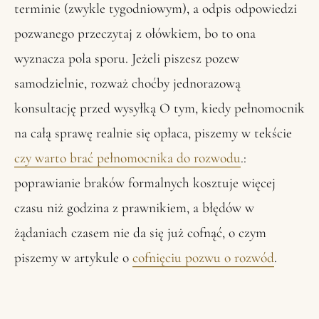
terminie (zwykle tygodniowym), a odpis odpowiedzi
pozwanego przeczytaj z ołówkiem, bo to ona
wyznacza pola sporu. Jeżeli piszesz pozew
samodzielnie, rozważ choćby jednorazową
konsultację przed wysyłką O tym, kiedy pełnomocnik
na całą sprawę realnie się opłaca, piszemy w tekście
czy warto brać pełnomocnika do rozwodu
.:
poprawianie braków formalnych kosztuje więcej
czasu niż godzina z prawnikiem, a błędów w
żądaniach czasem nie da się już cofnąć, o czym
piszemy w artykule o
cofnięciu pozwu o rozwód
.