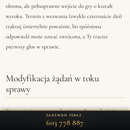
obrona, ale pełnoprawne wejście do gry o kształt
wyroku. Termin z wezwania (zwykle czternaście dni)
traktuj śmiertelnie poważnie, bo spóźniona
odpowiedź może zostać zwrócona, a Ty tracisz
pierwszy głos w sprawie.
Modyfikacja żądań w toku
sprawy
Pozew nie jest wyryty w kamieniu. Do zamknięcia
ZADZWOŃ TERAZ
603 778 887
rozprawy możesz zmieniać żądania: przejść z